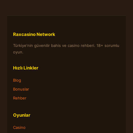
Raxcasino Network
Türkiye'nin güvenilir bahis ve casino rehberi. 18+ sorumlu
oyun.
Hızlı Linkler
Blog
Bonuslar
Rehber
Oyunlar
Casino