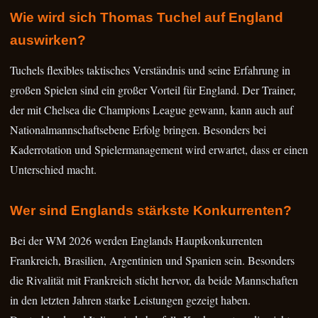
Wie wird sich Thomas Tuchel auf England
auswirken?
Tuchels flexibles taktisches Verständnis und seine Erfahrung in
großen Spielen sind ein großer Vorteil für England. Der Trainer,
der mit Chelsea die Champions League gewann, kann auch auf
Nationalmannschaftsebene Erfolg bringen. Besonders bei
Kaderrotation und Spielermanagement wird erwartet, dass er einen
Unterschied macht.
Wer sind Englands stärkste Konkurrenten?
Bei der WM 2026 werden Englands Hauptkonkurrenten
Frankreich, Brasilien, Argentinien und Spanien sein. Besonders
die Rivalität mit Frankreich sticht hervor, da beide Mannschaften
in den letzten Jahren starke Leistungen gezeigt haben.