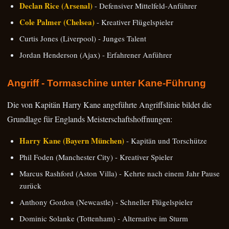
Declan Rice (Arsenal)
- Defensiver Mittelfeld-Anführer
Cole Palmer (Chelsea)
- Kreativer Flügelspieler
Curtis Jones (Liverpool) - Junges Talent
Jordan Henderson (Ajax) - Erfahrener Anführer
Angriff - Tormaschine unter Kane-Führung
Die von Kapitän Harry Kane angeführte Angriffslinie bildet die
Grundlage für Englands Meisterschaftshoffnungen:
Harry Kane (Bayern München)
- Kapitän und Torschütze
Phil Foden (Manchester City) - Kreativer Spieler
Marcus Rashford (Aston Villa) - Kehrte nach einem Jahr Pause
zurück
Anthony Gordon (Newcastle) - Schneller Flügelspieler
Dominic Solanke (Tottenham) - Alternative im Sturm