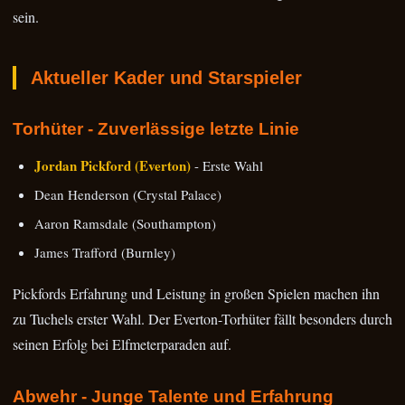
sein.
Aktueller Kader und Starspieler
Torhüter - Zuverlässige letzte Linie
Jordan Pickford (Everton)
- Erste Wahl
Dean Henderson (Crystal Palace)
Aaron Ramsdale (Southampton)
James Trafford (Burnley)
Pickfords Erfahrung und Leistung in großen Spielen machen ihn
zu Tuchels erster Wahl. Der Everton-Torhüter fällt besonders durch
seinen Erfolg bei Elfmeterparaden auf.
Abwehr - Junge Talente und Erfahrung