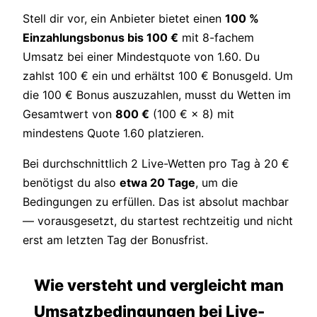
Stell dir vor, ein Anbieter bietet einen
100 %
Einzahlungsbonus bis 100 €
mit 8-fachem
Umsatz bei einer Mindestquote von 1.60. Du
zahlst 100 € ein und erhältst 100 € Bonusgeld. Um
die 100 € Bonus auszuzahlen, musst du Wetten im
Gesamtwert von
800 €
(100 € × 8) mit
mindestens Quote 1.60 platzieren.
Bei durchschnittlich 2 Live-Wetten pro Tag à 20 €
benötigst du also
etwa 20 Tage
, um die
Bedingungen zu erfüllen. Das ist absolut machbar
— vorausgesetzt, du startest rechtzeitig und nicht
erst am letzten Tag der Bonusfrist.
Wie versteht und vergleicht man
Umsatzbedingungen bei Live-