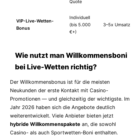
Quote
Individuell
VIP-Live-Wetten-
(bis 5.000
3–5x Umsatz
Bonus
€+)
Wie nutzt man Willkommensboni
bei Live-Wetten richtig?
Der Willkommensbonus ist für die meisten
Neukunden der erste Kontakt mit Casino-
Promotionen — und gleichzeitig der wichtigste. Im
Jahr 2026 haben sich die Angebote deutlich
weiterentwickelt. Viele Anbieter bieten jetzt
hybride Willkommenspakete
an, die sowohl
Casino- als auch Sportwetten-Boni enthalten.