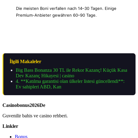
Die meisten Boni verfallen nach 14–30 Tagen. Einige
Premium-Anbieter gewähren 60–90 Tage.
İlgili Makaleler
Big Bass Bonanza 30 TL ile Rekor Kazanç! Küçük Kasa
Dev Kazanç Hikayesi | casino
4. **Katılma garantisi olan ülkeler listesi güncellendi**:
Ev sahipleri ABD, Kan
Casinobonus2026De
Guvenilir bahis ve casino rehberi.
Linkler
Bonus