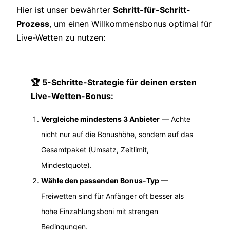
Hier ist unser bewährter
Schritt-für-Schritt-
Prozess
, um einen Willkommensbonus optimal für
Live-Wetten zu nutzen:
🏆 5-Schritte-Strategie für deinen ersten
Live-Wetten-Bonus:
Vergleiche mindestens 3 Anbieter
— Achte
nicht nur auf die Bonushöhe, sondern auf das
Gesamtpaket (Umsatz, Zeitlimit,
Mindestquote).
Wähle den passenden Bonus-Typ
—
Freiwetten sind für Anfänger oft besser als
hohe Einzahlungsboni mit strengen
Bedingungen.