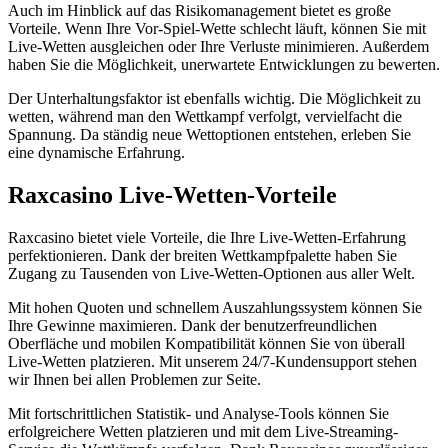
Auch im Hinblick auf das Risikomanagement bietet es große
Vorteile. Wenn Ihre Vor-Spiel-Wette schlecht läuft, können Sie mit
Live-Wetten ausgleichen oder Ihre Verluste minimieren. Außerdem
haben Sie die Möglichkeit, unerwartete Entwicklungen zu bewerten.
Der Unterhaltungsfaktor ist ebenfalls wichtig. Die Möglichkeit zu
wetten, während man den Wettkampf verfolgt, vervielfacht die
Spannung. Da ständig neue Wettoptionen entstehen, erleben Sie
eine dynamische Erfahrung.
Raxcasino Live-Wetten-Vorteile
Raxcasino bietet viele Vorteile, die Ihre Live-Wetten-Erfahrung
perfektionieren. Dank der breiten Wettkampfpalette haben Sie
Zugang zu Tausenden von Live-Wetten-Optionen aus aller Welt.
Mit hohen Quoten und schnellem Auszahlungssystem können Sie
Ihre Gewinne maximieren. Dank der benutzerfreundlichen
Oberfläche und mobilen Kompatibilität können Sie von überall
Live-Wetten platzieren. Mit unserem 24/7-Kundensupport stehen
wir Ihnen bei allen Problemen zur Seite.
Mit fortschrittlichen Statistik- und Analyse-Tools können Sie
erfolgreichere Wetten platzieren und mit dem Live-Streaming-