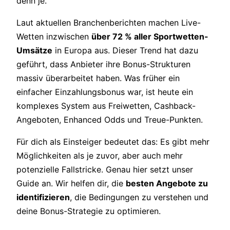
denn je.
Laut aktuellen Branchenberichten machen Live-
Wetten inzwischen
über 72 % aller Sportwetten-
Umsätze
in Europa aus. Dieser Trend hat dazu
geführt, dass Anbieter ihre Bonus-Strukturen
massiv überarbeitet haben. Was früher ein
einfacher Einzahlungsbonus war, ist heute ein
komplexes System aus Freiwetten, Cashback-
Angeboten, Enhanced Odds und Treue-Punkten.
Für dich als Einsteiger bedeutet das: Es gibt mehr
Möglichkeiten als je zuvor, aber auch mehr
potenzielle Fallstricke. Genau hier setzt unser
Guide an. Wir helfen dir, die
besten Angebote zu
identifizieren
, die Bedingungen zu verstehen und
deine Bonus-Strategie zu optimieren.