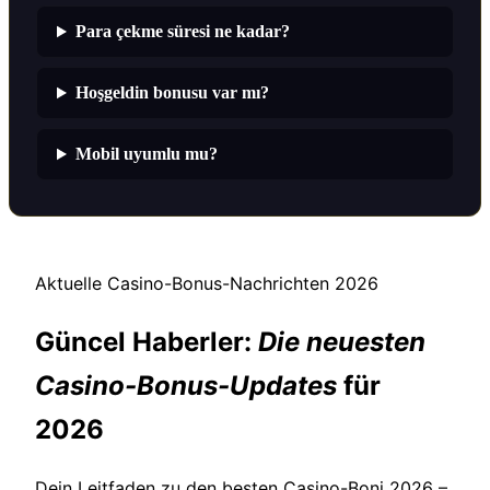
Para çekme süresi ne kadar?
Hoşgeldin bonusu var mı?
Mobil uyumlu mu?
Aktuelle Casino-Bonus-Nachrichten 2026
Güncel Haberler:
Die neuesten
Casino-Bonus-Updates
für
2026
Dein Leitfaden zu den besten Casino-Boni 2026 –