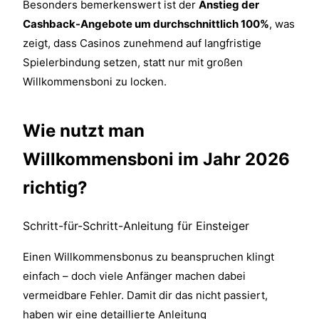
Besonders bemerkenswert ist der
Anstieg der
Cashback-Angebote um durchschnittlich 100%
, was
zeigt, dass Casinos zunehmend auf langfristige
Spielerbindung setzen, statt nur mit großen
Willkommensboni zu locken.
Wie nutzt man
Willkommensboni im Jahr 2026
richtig?
Schritt-für-Schritt-Anleitung für Einsteiger
Einen Willkommensbonus zu beanspruchen klingt
einfach – doch viele Anfänger machen dabei
vermeidbare Fehler. Damit dir das nicht passiert,
haben wir eine detaillierte Anleitung