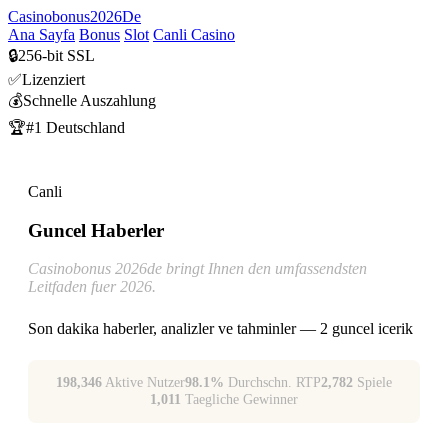
Casinobonus2026De
Ana Sayfa
Bonus
Slot
Canli Casino
🔒
256-bit SSL
✅
Lizenziert
💰
Schnelle Auszahlung
🏆
#1 Deutschland
Canli
Guncel Haberler
Casinobonus 2026de bringt Ihnen den umfassendsten
Leitfaden fuer 2026.
Son dakika haberler, analizler ve tahminler — 2 guncel icerik
198,346
Aktive Nutzer
98.1%
Durchschn. RTP
2,782
Spiele
1,011
Taegliche Gewinner