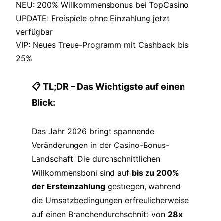
NEU:
200% Willkommensbonus bei TopCasino
UPDATE:
Freispiele ohne Einzahlung jetzt
verfügbar
VIP:
Neues Treue-Programm mit Cashback bis
25%
📋 TL;DR – Das Wichtigste auf einen
Blick:
Das Jahr 2026 bringt spannende
Veränderungen in der Casino-Bonus-
Landschaft. Die durchschnittlichen
Willkommensboni sind auf
bis zu 200%
der Ersteinzahlung
gestiegen, während
die Umsatzbedingungen erfreulicherweise
auf einen Branchendurchschnitt von
28x