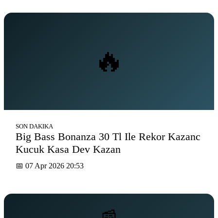
🔥
SON DAKIKA
Big Bass Bonanza 30 Tl Ile Rekor Kazanc
Kucuk Kasa Dev Kazan
📅 07 Apr 2026 20:53