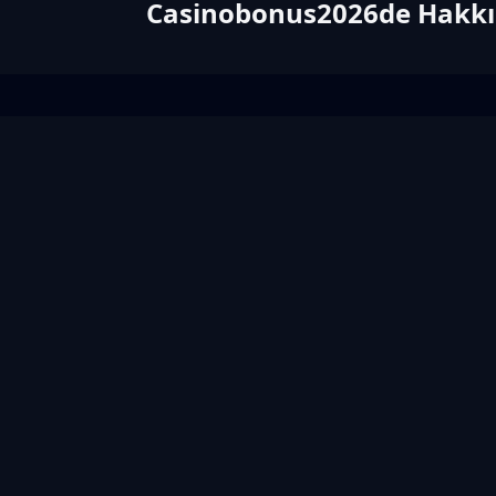
Casinobonus2026de Hakkınd