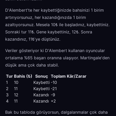
D'Alembert'te her kaybettiğinizde bahsinizi 1 birim
artırıyorsunuz, her kazandığınızda 1 birim
azaltıyorsunuz. Mesela 10₺ ile başladınız, kaybettiniz.
Sonraki tur 11₺. Gene kaybettiniz, 12₺. Sonra
kazandınız, 11₺'ye düştünüz.
Veriler gösteriyor ki D'Alembert kullanan oyuncular
ortalama %65 başarı oranına ulaşıyor. Martingale'den
düşük ama çok daha stabil.
Tur
Bahis (₺)
Sonuç
Toplam Kâr/Zarar
1
10
Kaybetti
-10
2
11
Kaybetti
-21
3
12
Kazandı
-9
4
11
Kazandı
+2
Bak bu tabloda görüyorsun, dalgalanmalar çok daha