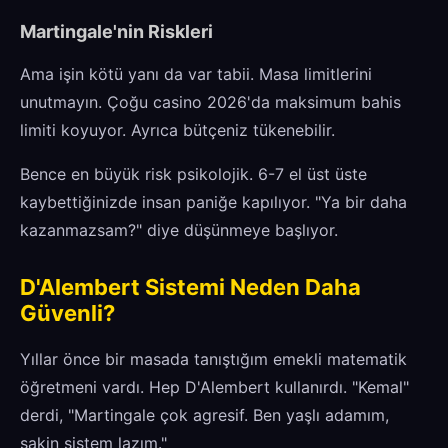
Martingale'nin Riskleri
Ama işin kötü yanı da var tabii. Masa limitlerini
unutmayın. Çoğu casino 2026'da maksimum bahis
limiti koyuyor. Ayrıca bütçeniz tükenebilir.
Bence en büyük risk psikolojik. 6-7 el üst üste
kaybettiğinizde insan paniğe kapılıyor. "Ya bir daha
kazanmazsam?" diye düşünmeye başlıyor.
D'Alembert Sistemi Neden Daha
Güvenli?
Yıllar önce bir masada tanıştığım emekli matematik
öğretmeni vardı. Hep D'Alembert kullanırdı. "Kemal"
derdi, "Martingale çok agresif. Ben yaşlı adamım,
sakin sistem lazım."