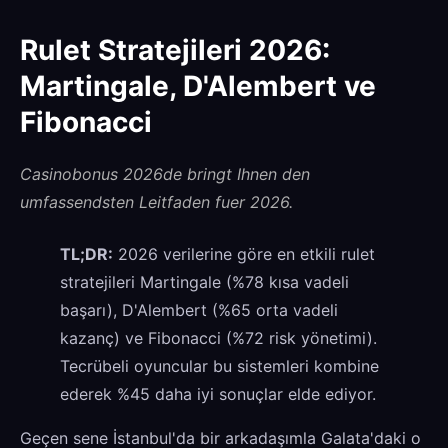
Rulet Stratejileri 2026:
Martingale, D'Alembert ve
Fibonacci
Casinobonus 2026de bringt Ihnen den
umfassendsten Leitfaden fuer 2026.
TL;DR:
2026 verilerine göre en etkili rulet
stratejileri Martingale (%78 kısa vadeli
başarı), D'Alembert (%65 orta vadeli
kazanç) ve Fibonacci (%72 risk yönetimi).
Tecrübeli oyuncular bu sistemleri kombine
ederek %45 daha iyi sonuçlar elde ediyor.
Geçen sene İstanbul'da bir arkadaşımla Galata'daki o