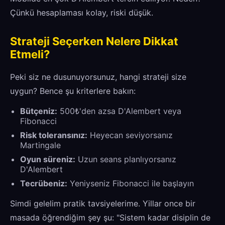
Çünkü hesaplaması kolay, riski düşük.
Strateji Seçerken Nelere Dikkat
Etmeli?
Peki siz ne dusunuyorsunuz, hangi strateji size
uygun? Bence şu kriterlere bakın:
Bütçeniz:
500₺'den azsa D'Alembert veya
Fibonacci
Risk toleransınız:
Heyecan seviyorsanız
Martingale
Oyun süreniz:
Uzun seans planlıyorsanız
D'Alembert
Tecrübeniz:
Yeniyseniz Fibonacci ile başlayın
Simdi gelelim pratik tavsiyelerime. Yillar once bir
masada öğrendiğim şey şu: "Sistem kadar disiplin de