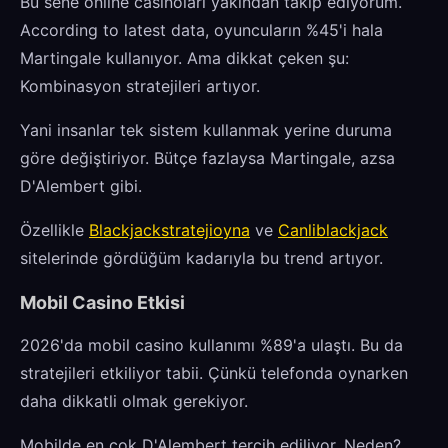
Bu sene online casinoları yakından takip ediyorum.
According to latest data, oyuncuların %45'i hala
Martingale kullanıyor. Ama dikkat çeken şu:
Kombinasyon stratejileri artıyor.
Yani insanlar tek sistem kullanmak yerine duruma
göre değiştiriyor. Bütçe fazlaysa Martingale, azsa
D'Alembert gibi.
Özellikle
Blackjackstratejioyna
ve
Canliblackjack
sitelerinde gördüğüm kadarıyla bu trend artıyor.
Mobil Casino Etkisi
2026'da mobil casino kullanımı %89'a ulaştı. Bu da
stratejileri etkiliyor tabii. Çünkü telefonda oynarken
daha dikkatli olmak gerekiyor.
Mobilde en çok D'Alembert tercih ediliyor. Neden?