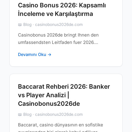
Casino Bonus 2026: Kapsamlı
İnceleme ve Karşılaştırma
📖 Blog · casinobonus2026de.com
Casinobonus 2026de bringt Ihnen den
umfassendsten Leitfaden fuer 2026....
Devamını Oku →
Baccarat Rehberi 2026: Banker
vs Player Analizi |
Casinobonus2026de
📖 Blog · casinobonus2026de.com
Baccarat, casino dünyasının en sofistike