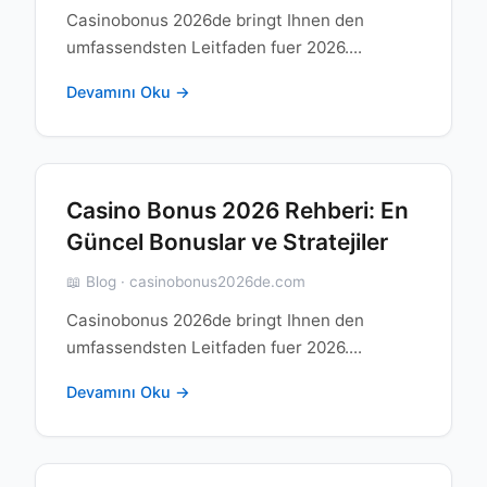
Casinobonus 2026de bringt Ihnen den
umfassendsten Leitfaden fuer 2026....
Devamını Oku →
Casino Bonus 2026 Rehberi: En
Güncel Bonuslar ve Stratejiler
📖 Blog · casinobonus2026de.com
Casinobonus 2026de bringt Ihnen den
umfassendsten Leitfaden fuer 2026....
Devamını Oku →