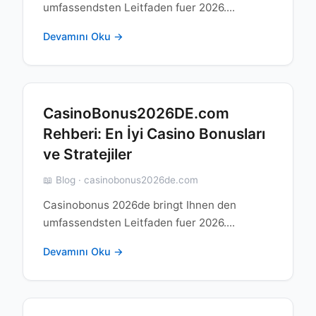
umfassendsten Leitfaden fuer 2026....
Devamını Oku →
CasinoBonus2026DE.com
Rehberi: En İyi Casino Bonusları
ve Stratejiler
📖 Blog · casinobonus2026de.com
Casinobonus 2026de bringt Ihnen den
umfassendsten Leitfaden fuer 2026....
Devamını Oku →